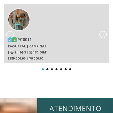
PC0011
V
A
TAQUARAL | CAMPINAS
|
2
|
3
|
130.00M²
$380,000.00
| $6,000.00
ATENDIMENTO