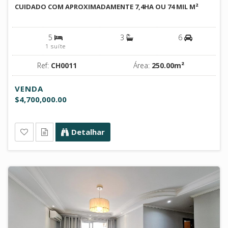
CUIDADO COM APROXIMADAMENTE 7,4HA OU 74 MIL M²
5
3
6
1 suíte
Ref:
CH0011
Área:
250.00m²
VENDA
$4,700,000.00
Detalhar