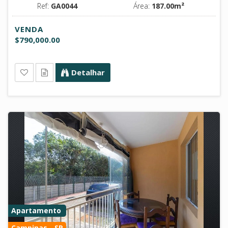
Ref:
GA0044
Área:
187.00m²
VENDA
$790,000.00
Detalhar
Apartamento
Campinas - SP