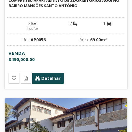
COMPRE SEU APARTAMENTO DE 2 DORMITÓRIOS AQUI NO
BAIRRO MANSÕES SANTO ANTÔNIO.
2
2
1
1 suíte
Ref:
AP0056
Área:
69.00m²
VENDA
$490,000.00
Detalhar