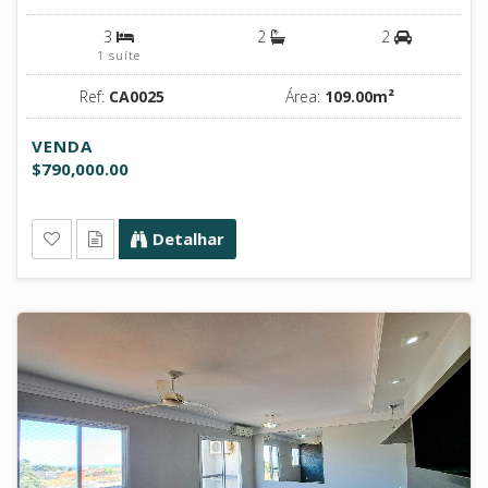
3
2
2
1 suíte
Ref:
CA0025
Área:
109.00m²
VENDA
$790,000.00
Detalhar