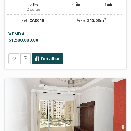
2
4
3
2 suítes
Ref:
CA0018
Área:
215.03m²
VENDA
$1,500,000.00
Detalhar