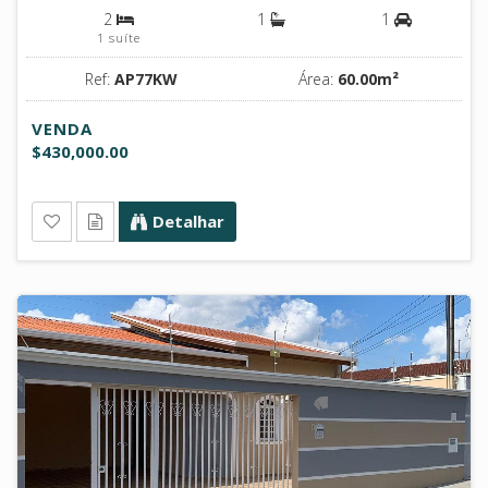
2
1
1
1 suíte
Ref:
AP77KW
Área:
60.00m²
VENDA
$430,000.00
Detalhar