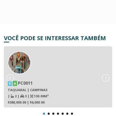
VOCÊ PODE SE INTERESSAR TAMBÉM
PC0011
V
A
TAQUARAL | CAMPINAS
|
2
|
3
|
130.00M²
$380,000.00
| $6,000.00