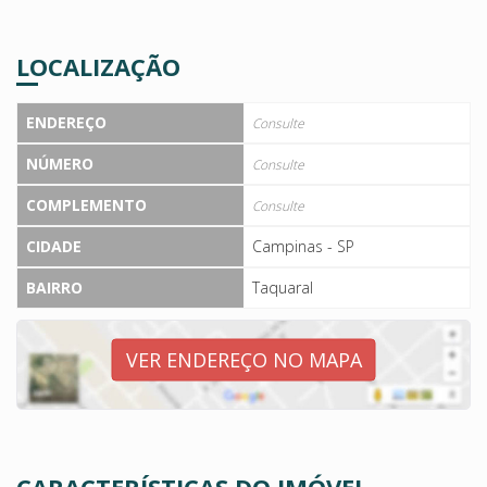
LOCALIZAÇÃO
ENDEREÇO
Consulte
NÚMERO
Consulte
COMPLEMENTO
Consulte
CIDADE
Campinas - SP
BAIRRO
Taquaral
VER ENDEREÇO NO MAPA