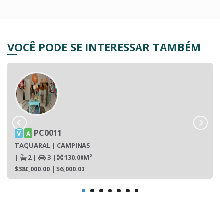
VOCÊ PODE SE INTERESSAR TAMBÉM
PC0011
V
A
TAQUARAL | CAMPINAS
|
2
|
3
|
130.00M²
$380,000.00
| $6,000.00