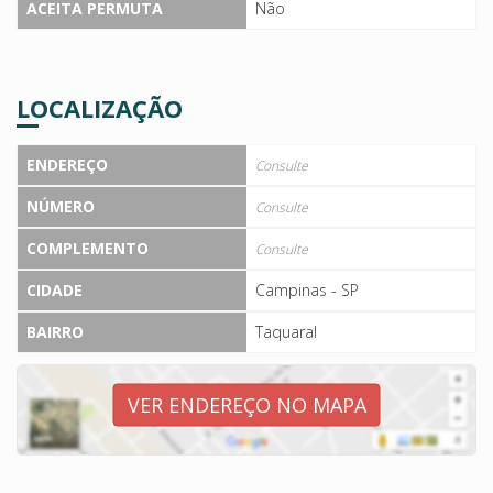
ACEITA PERMUTA
Não
LOCALIZAÇÃO
ENDEREÇO
Consulte
NÚMERO
Consulte
COMPLEMENTO
Consulte
CIDADE
Campinas - SP
BAIRRO
Taquaral
VER ENDEREÇO NO MAPA