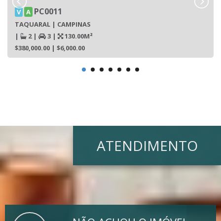
PC0011
V
A
TAQUARAL | CAMPINAS
|
2
|
3
|
130.00M²
$380,000.00
| $6,000.00
ATENDIMENTO