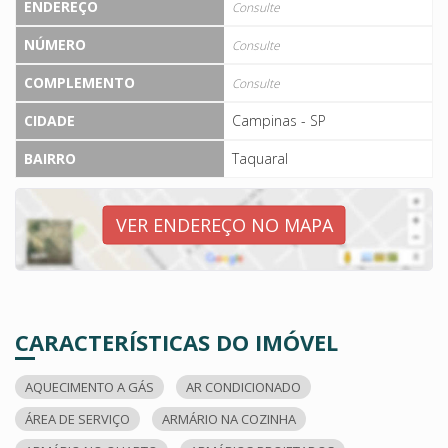
ENDEREÇO
Consulte
NÚMERO
Consulte
COMPLEMENTO
Consulte
CIDADE
Campinas - SP
BAIRRO
Taquaral
VER ENDEREÇO NO MAPA
CARACTERÍSTICAS DO IMÓVEL
AQUECIMENTO A GÁS
AR CONDICIONADO
ÁREA DE SERVIÇO
ARMÁRIO NA COZINHA