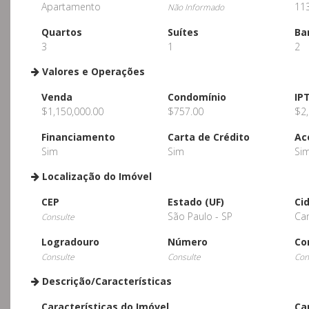
Apartamento
11
Não Informado
Quartos
Suítes
Ba
3
1
2
Valores e Operações
Venda
Condomínio
IP
$1,150,000.00
$757.00
$2,
Financiamento
Carta de Crédito
Ac
Sim
Sim
Si
Localização do Imóvel
CEP
Estado (UF)
Ci
São Paulo - SP
Ca
Consulte
Logradouro
Número
Co
Consulte
Consulte
Con
Descrição/Características
Características do Imóvel
Ca