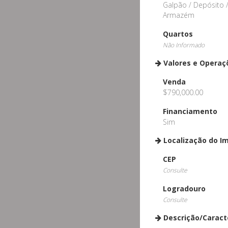
Galpão / Depósito 
Armazém
Quartos
Não Informado
Valores e Operaç
Venda
$790,000.00
Financiamento
Sim
Localização do I
CEP
Consulte
Logradouro
Consulte
Descrição/Caract