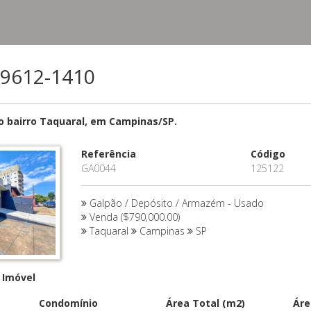
 99612-1410
o bairro Taquaral, em Campinas/SP.
Referência
Código
GA0044
125122
Galpão / Depósito / Armazém - Usado
Venda ($790,000.00)
Taquaral
Campinas
SP
 Imóvel
Condomínio
Área Total (m2)
Áre