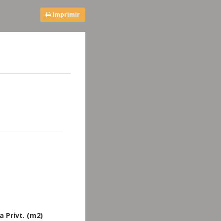
Imprimir
a Privt. (m2)