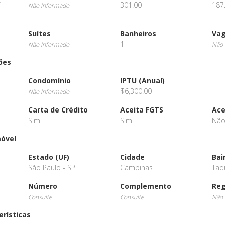
/
301.00
187
Não Informado
Suítes
Banheiros
Va
1
Não Informado
Não 
ões
Condomínio
IPTU (Anual)
$6,300.00
Não Informado
Carta de Crédito
Aceita FGTS
Ace
Sim
Sim
Nã
móvel
Estado (UF)
Cidade
Bai
São Paulo - SP
Campinas
Taq
Número
Complemento
Reg
Consulte
Consulte
Não 
erísticas