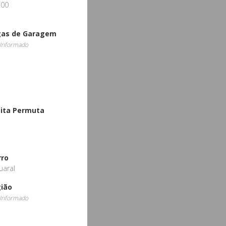
.00
gas de Garagem
Informado
ita Permuta
o
rro
uaral
ião
Informado