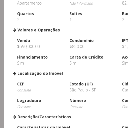
Apartamento
82.
Não Informado
Quartos
Suítes
Ba
2
1
2
Valores e Operações
Venda
Condomínio
IP
$590,000.00
$850.00
$1,
Financiamento
Carta de Crédito
Ac
Sim
Sim
Si
Localização do Imóvel
CEP
Estado (UF)
Ci
São Paulo - SP
Ca
Consulte
Logradouro
Número
Co
Consulte
Consulte
Con
Descrição/Características
Características do Imóvel
Ca