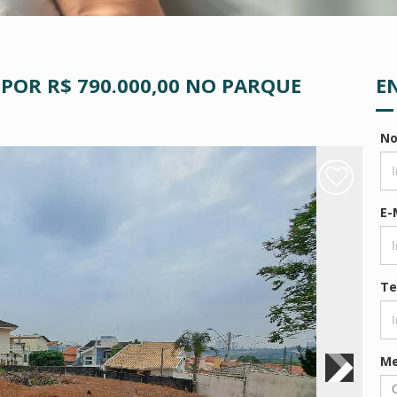
 POR R$ 790.000,00 NO PARQUE
E
N
E-
Te
M