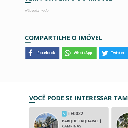
Não Informado
COMPARTILHE O IMÓVEL
Facebook
WhatsApp
Twitter
VOCÊ PODE SE INTERESSAR TA
5
TE0022
V
AQUARAL |
PARQUE TAQUARAL |
CAMPINAS