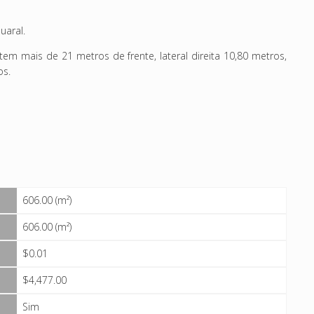
uaral.
 tem mais de 21 metros de frente, lateral direita 10,80 metros,
os.
606.00 (m²)
606.00 (m²)
$0.01
$4,477.00
Sim