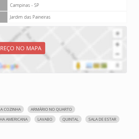
Campinas - SP
Jardim das Paineiras
EREÇO NO MAPA
A COZINHA
ARMÁRIO NO QUARTO
HA AMERICANA
LAVABO
QUINTAL
SALA DE ESTAR