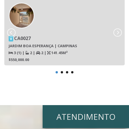
CA0027
V
JARDIM BOA ESPERANÇA | CAMPINAS
3 (1)
|
2
|
2
|
141.45M²
$550,000.00
ATENDIMENTO