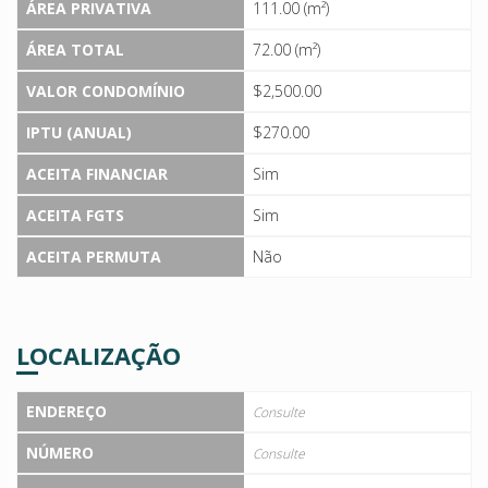
ÁREA PRIVATIVA
111.00 (m²)
ÁREA TOTAL
72.00 (m²)
VALOR CONDOMÍNIO
$2,500.00
IPTU (ANUAL)
$270.00
ACEITA FINANCIAR
Sim
ACEITA FGTS
Sim
ACEITA PERMUTA
Não
LOCALIZAÇÃO
ENDEREÇO
Consulte
NÚMERO
Consulte