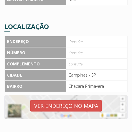
LOCALIZAÇÃO
ENDEREÇO
Consulte
NÚMERO
Consulte
COMPLEMENTO
Consulte
CIDADE
Campinas - SP
BAIRRO
Chácara Primavera
VER ENDEREÇO NO MAPA