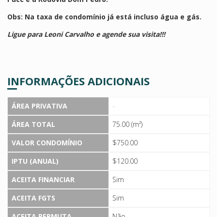
Obs: Na taxa de condomínio já está incluso água e gás.
Ligue para Leoni Carvalho e agende sua visita!!!
INFORMAÇÕES ADICIONAIS
ÁREA PRIVATIVA
-
ÁREA TOTAL
75.00 (m²)
VALOR CONDOMÍNIO
$750.00
IPTU (ANUAL)
$120.00
ACEITA FINANCIAR
Sim
ACEITA FGTS
Sim
ACEITA PERMUTA
Não